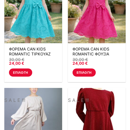
ΦΟΡΕΜΑ CAN KIDS
ΦΟΡΕΜΑ CAN KIDS
ROMANTIC ΤΙΡΚΟΥΑΖ
ROMANTIC ΦΟΥΞΙΑ
30,00
€
30,00
€
24,00
€
24,00
€
ΕΠΙΛΟΓΉ
ΕΠΙΛΟΓΉ
Αυτό
Αυτό
το
το
προϊόν
προϊόν
έχει
έχει
S A L E !!!
S A L E !!!
πολλαπλές
πολλαπλές
παραλλαγές.
παραλλαγές.
Οι
Οι
επιλογές
επιλογές
μπορούν
μπορούν