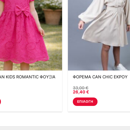
N KIDS ROMANTIC ΦΟΥΞΙΑ
ΦΟΡΕΜΑ CAN CHIC ΕΚΡΟΥ
33,00
€
26,40
€
ΕΠΙΛΟΓΉ
Αυτό
το
προϊόν
έχει