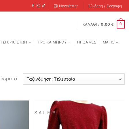
Newsletter
Σύνδεση / Εγγραφή
0
ΚΑΛΆΘΙ /
0,00
€
ΤΣΙ 6-16 ΕΤΩΝ
ΠΡΟΙΚΑ ΜΩΡΟΥ
ΠΙΤΖΑΜΕΣ
ΜΑΓΙΟ
Sorted
λέσματα
by
latest
S A L E !!!