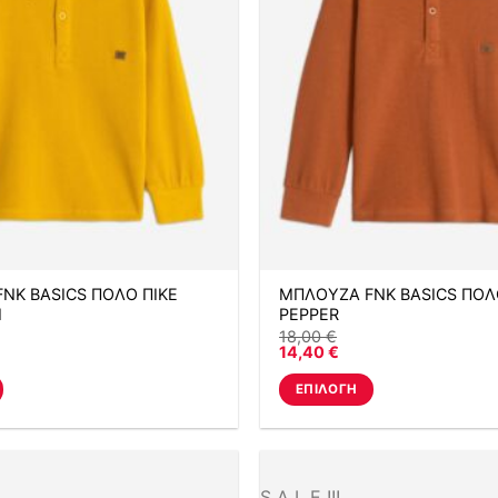
NK BASICS ΠΟΛΟ ΠΙΚΕ
ΜΠΛΟΥΖΑ FNK BASICS ΠΟΛ
Ι
PEPPER
18,00
€
14,40
€
ΕΠΙΛΟΓΉ
Αυτό
το
προϊόν
έχει
S A L E !!!