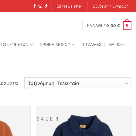
Newsletter
Σύνδεση / Εγγραφή
0
ΚΑΛΆΘΙ /
0,00
€
ΤΣΙ 6-16 ΕΤΩΝ
ΠΡΟΙΚΑ ΜΩΡΟΥ
ΠΙΤΖΑΜΕΣ
ΜΑΓΙΟ
Sorted
λέσματα
by
latest
S A L E !!!