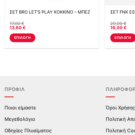
ΣΕΤ BRO LET’S PLAY ΚΟΚΚΙΝΟ – ΜΠΕΖ
ΣΕΤ FNK E
17,00
€
20,00
€
13,60
€
16,00
€
ΕΠΙΛΟΓΉ
ΕΠΙΛΟΓΉ
Αυτό
Αυτό
το
το
προϊόν
προϊόν
έχει
έχει
πολλαπλές
πολλαπλές
παραλλαγές.
παραλλαγές
Οι
Οι
ΠΡΟΦΊΛ
ΠΛΗΡΟΦΟΡ
επιλογές
επιλογές
μπορούν
μπορούν
Ποιοι είμαστε
Όροι Χρήσης
να
να
επιλεγούν
επιλεγούν
Μεγεθολόγιο
Πολιτική Απ
στη
στη
σελίδα
σελίδα
Οδηγίες Πλυσίματος
Πολιτική Co