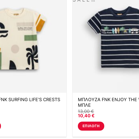
πολλαπλές
.
παραλλαγές.
Οι
επιλογές
μπορούν
να
επιλεγούν
στη
σελίδα
του
προϊόντος
NK SURFING LIFE’S CRESTS
ΜΠΛΟΥΖΑ FNK ENJOY THE
ΜΠΛΕ
13,00
€
10,40
€
ΕΠΙΛΟΓΉ
Αυτό