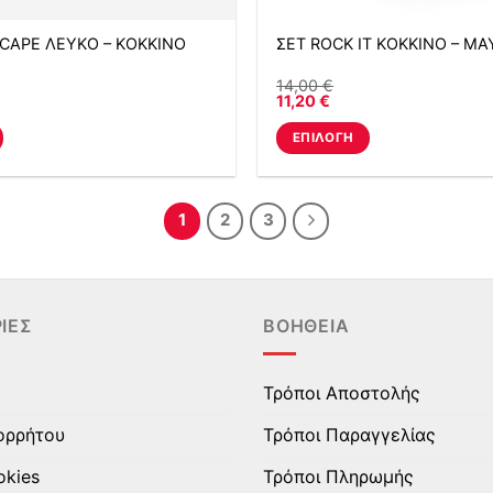
SCAPE ΛΕΥΚΟ – ΚΟΚΚΙΝΟ
ΣΕΤ ROCK IT ΚΟΚΚΙΝΟ – Μ
14,00
€
11,20
€
ΕΠΙΛΟΓΉ
Αυτό
το
προϊόν
1
2
3
έχει
πολλαπλές
.
παραλλαγές.
Οι
ΊΕΣ
ΒΟΉΘΕΙΑ
επιλογές
μπορούν
Τρόποι Αποστολής
να
επιλεγούν
ορρήτου
Τρόποι Παραγγελίας
στη
σελίδα
okies
Τρόποι Πληρωμής