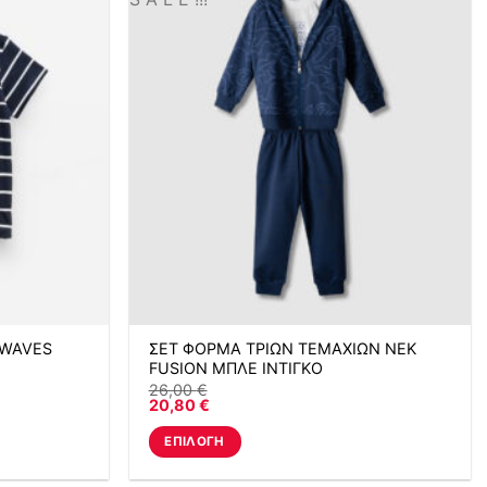
πολλαπλές
παραλλαγές.
Οι
επιλογές
μπορούν
να
επιλεγούν
στη
σελίδα
του
προϊόντος
 WAVES
ΣΕΤ ΦΟΡΜΑ ΤΡΙΩΝ ΤΕΜΑΧΙΩΝ NEK
FUSION ΜΠΛΕ ΙΝΤΙΓΚΟ
26,00
€
20,80
€
ΕΠΙΛΟΓΉ
Αυτό