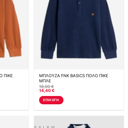
Ο ΠΙΚΕ
ΜΠΛΟΥΖΑ FNK BASICS ΠΟΛΟ ΠΙΚΕ
ΜΠΛΕ
18,00
€
14,40
€
ΕΠΙΛΟΓΉ
Αυτό
το
προϊόν
έχει
S A L E !!!