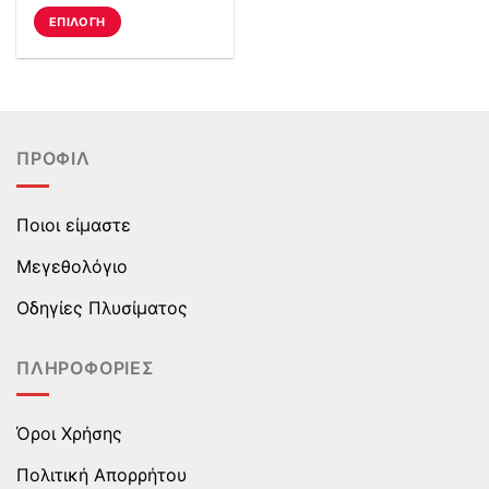
ΕΠΙΛΟΓΉ
Αυτό
το
προϊόν
έχει
πολλαπλές
ΠΡΟΦΊΛ
παραλλαγές.
Οι
επιλογές
Ποιοι είμαστε
μπορούν
να
Μεγεθολόγιο
επιλεγούν
στη
Οδηγίες Πλυσίματος
σελίδα
του
ΠΛΗΡΟΦΟΡΊΕΣ
προϊόντος
Όροι Χρήσης
Πολιτική Απορρήτου