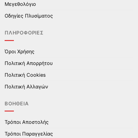
να
Μεγεθολόγιο
επιλεγούν
στη
Οδηγίες Πλυσίματος
σελίδα
του
ΠΛΗΡΟΦΟΡΊΕΣ
προϊόντος
Όροι Χρήσης
Πολιτική Απορρήτου
Πολιτική Cookies
Πολιτική Αλλαγών
ΒΟΉΘΕΙΑ
Τρόποι Αποστολής
Τρόποι Παραγγελίας