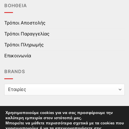
ΒΟΉΘΕΙΑ
Τρόποι Αποστολής
Τρόποι Παραγγελίας
Τρόποι Πληρωμής
Επικοινωνία
BRANDS
Χρησιμοποιούμε cookies για να σας προσφέρουμε την
καλύτερη εμπειρία στον ιστότοπό μας.
Copyright © 2025 epaidika.gr / All Rights Reserved /
Μπορείτε να μάθετε περισσότερα σχετικά με τα cookies που
Supported by
Starten Development
This site uses cookies to offer you a better browsing
χρησιμοποιούμε ή να τα απενεργοποιήσετε στις