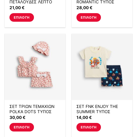
ΠΕΤΑΛΟΥΔΕΣ ΛΕΠΤΟ
ROMANTIC ΤΥΠΟΣ
προϊόντος
προϊόντος
ΠΛΕΚΤΟ ΡΟΖ
21,00
€
28,00
€
ΕΠΙΛΟΓΉ
ΕΠΙΛΟΓΉ
Αυτό
Αυτό
το
το
προϊόν
προϊόν
έχει
έχει
πολλαπλές
πολλαπλές
παραλλαγές.
παραλλαγές.
Οι
Οι
επιλογές
επιλογές
μπορούν
μπορούν
να
να
επιλεγούν
επιλεγούν
στη
στη
σελίδα
σελίδα
ΣΕΤ ΤΡΙΩΝ ΤΕΜΑΧΙΩΝ
ΣΕΤ FNK ENJOY THE
του
του
POLKA DOTS ΤΥΠΟΣ
SUMMER ΤΥΠΟΣ
προϊόντος
προϊόντος
30,00
€
14,00
€
ΕΠΙΛΟΓΉ
ΕΠΙΛΟΓΉ
Αυτό
Αυτό