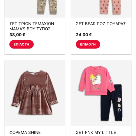
επιλεγούν
επιλεγούν
στη
στη
σελίδα
σελίδα
ΣΕΤ ΤΡΙΩΝ ΤΕΜΑΧΙΩΝ
ΣΕΤ BEAR ΡΟΖ ΠΟΥΔΡΑΣ
του
του
MAMA’S BOY ΤΥΠΟΣ
προϊόντος
προϊόντος
38,00
€
24,00
€
ΕΠΙΛΟΓΉ
ΕΠΙΛΟΓΉ
Αυτό
Αυτό
το
το
προϊόν
προϊόν
έχει
έχει
πολλαπλές
πολλαπλές
παραλλαγές.
παραλλαγές.
Οι
Οι
επιλογές
επιλογές
μπορούν
μπορούν
να
να
επιλεγούν
επιλεγούν
στη
στη
σελίδα
σελίδα
ΦΟΡΕΜΑ SHINE
ΣΕΤ FNK MY LITTLE
του
του