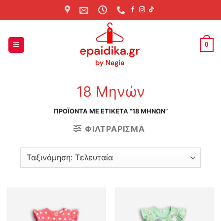
Skip
to
content
0
18 Μηνών
ΠΡΟΪΌΝΤΑ ΜΕ ΕΤΙΚΈΤΑ “18 ΜΗΝΏΝ”
ΦΙΛΤΡΆΡΙΣΜΑ