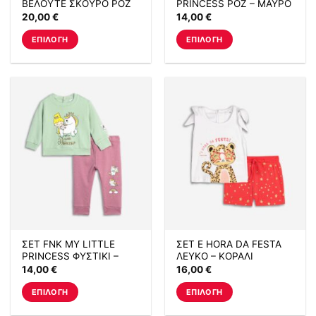
ΒΕΛΟΥΤΕ ΣΚΟΥΡΟ ΡΟΖ
PRINCESS ΡΟΖ – ΜΑΥΡΟ
προϊόντος
προϊόντος
20,00
€
14,00
€
ΕΠΙΛΟΓΉ
ΕΠΙΛΟΓΉ
Αυτό
Αυτό
το
το
προϊόν
προϊόν
έχει
έχει
πολλαπλές
πολλαπλές
παραλλαγές.
παραλλαγές.
Οι
Οι
επιλογές
επιλογές
μπορούν
μπορούν
να
να
επιλεγούν
επιλεγούν
στη
στη
σελίδα
σελίδα
ΣΕΤ FNK MY LITTLE
ΣΕΤ E HORA DA FESTA
του
του
PRINCESS ΦΥΣΤΙΚΙ –
ΛΕΥΚΟ – ΚΟΡΑΛΙ
προϊόντος
προϊόντος
ΡΟΖ
14,00
€
16,00
€
ΕΠΙΛΟΓΉ
ΕΠΙΛΟΓΉ
Αυτό
Αυτό