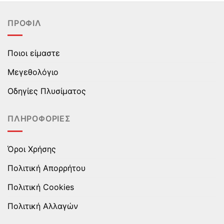
παραλλαγές.
παραλλαγές.
Οι
Οι
ΠΡΟΦΊΛ
επιλογές
επιλογές
μπορούν
μπορούν
να
να
Ποιοι είμαστε
επιλεγούν
επιλεγούν
στη
στη
Μεγεθολόγιο
σελίδα
σελίδα
του
του
Οδηγίες Πλυσίματος
προϊόντος
προϊόντος
ΠΛΗΡΟΦΟΡΊΕΣ
Όροι Χρήσης
Πολιτική Απορρήτου
Πολιτική Cookies
Πολιτική Αλλαγών