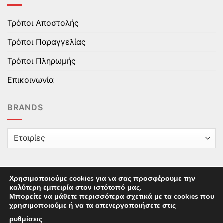
Τρόποι Αποστολής
Τρόποι Παραγγελίας
Τρόποι Πληρωμής
Επικοινωνία
BRANDS
Χρησιμοποιούμε cookies για να σας προσφέρουμε την
καλύτερη εμπειρία στον ιστότοπό μας.
Copyright © 2025 epaidika.gr / All Rights Reserved /
Μπορείτε να μάθετε περισσότερα σχετικά με τα cookies που
Supported by
Starten Development
This site uses cookies to offer you a better browsing
χρησιμοποιούμε ή να τα απενεργοποιήσετε στις
experience. By browsing this website, you agree to our
ρυθμίσεις
.