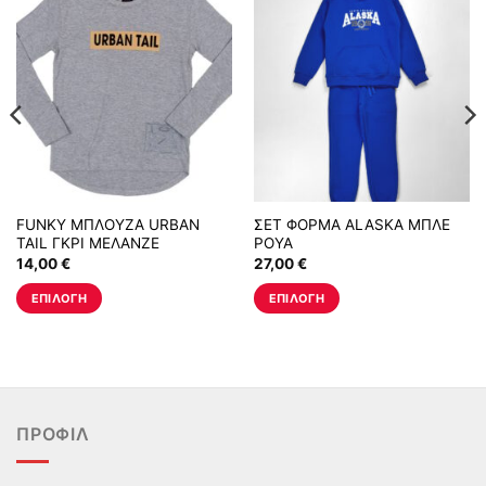
FUNKY ΜΠΛΟΥΖΑ URBAN
ΣΕΤ ΦΟΡΜΑ ALASKA ΜΠΛΕ
TAIL ΓΚΡΙ ΜΕΛΑΝΖΕ
ΡΟΥΑ
14,00
€
27,00
€
ΕΠΙΛΟΓΉ
ΕΠΙΛΟΓΉ
Αυτό
Αυτό
το
το
προϊόν
προϊόν
έχει
έχει
πολλαπλές
πολλαπλές
ΠΡΟΦΊΛ
παραλλαγές.
παραλλαγές.
Οι
Οι
επιλογές
επιλογές