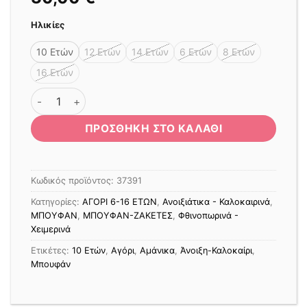
Ηλικίες
10 Ετών
12 Ετών
14 Ετών
6 Ετών
8 Ετών
16 Ετών
ΑΜΑΝΙΚΟ ΜΠΟΥΦΑΝ - ΓΙΛΕΚΟ FNK ΜΠΛΕ ΣΚΟΥΡΟ ποσό
ΠΡΟΣΘΉΚΗ ΣΤΟ ΚΑΛΆΘΙ
Κωδικός προϊόντος:
37391
Κατηγορίες:
ΑΓΟΡΙ 6-16 ΕΤΩΝ
,
Ανοιξιάτικα - Καλοκαιρινά
,
ΜΠΟΥΦΑΝ
,
ΜΠΟΥΦΑΝ-ΖΑΚΕΤΕΣ
,
Φθινοπωρινά -
Χειμερινά
Ετικέτες:
10 Ετών
,
Αγόρι
,
Αμάνικα
,
Άνοιξη-Καλοκαίρι
,
Μπουφάν