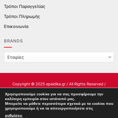
Τρόποι Παραγγελίας
Τρόποι Πληρωμής
Επικοινωνία
BRANDS
Copyright © 2025 epaidika.gr / All Rights Reserved /
Supported by
Starten Development
Χρησιμοποιούμε cookies για να σας προσφέρουμε την
καλύτερη εμπειρία στον ιστότοπό μας.
Μπορείτε να μάθετε περισσότερα σχετικά με τα cookies που
This site uses cookies to offer you a better browsing
χρησιμοποιούμε ή να τα απενεργοποιήσετε στις
experience. By browsing this website, you agree to our
ρυθμίσεις
.