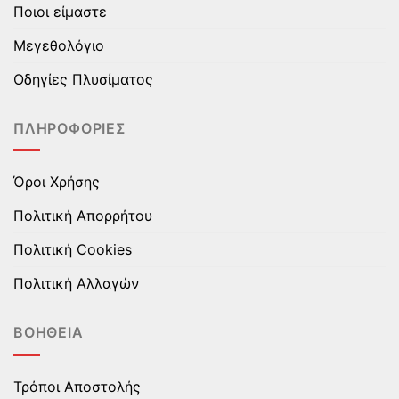
Ποιοι είμαστε
μπορούν
μπορούν
να
να
Μεγεθολόγιο
επιλεγούν
επιλεγούν
στη
στη
Οδηγίες Πλυσίματος
σελίδα
σελίδα
του
του
ΠΛΗΡΟΦΟΡΊΕΣ
προϊόντος
προϊόντος
Όροι Χρήσης
Πολιτική Απορρήτου
Πολιτική Cookies
Πολιτική Αλλαγών
ΒΟΉΘΕΙΑ
Τρόποι Αποστολής