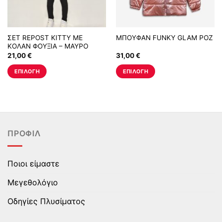
ΣΕΤ REPOST KITTY ΜΕ
ΜΠΟΥΦΑΝ FUNKY GLAM ΡΟΖ
ΚΟΛΑΝ ΦΟΥΞΙΑ – ΜΑΥΡΟ
21,00
€
31,00
€
ΕΠΙΛΟΓΉ
ΕΠΙΛΟΓΉ
Αυτό
Αυτό
το
το
προϊόν
προϊόν
έχει
έχει
πολλαπλές
πολλαπλές
ΠΡΟΦΊΛ
παραλλαγές.
παραλλαγές.
Οι
Οι
επιλογές
επιλογές
Ποιοι είμαστε
μπορούν
μπορούν
να
να
Μεγεθολόγιο
επιλεγούν
επιλεγούν
στη
στη
Οδηγίες Πλυσίματος
σελίδα
σελίδα
του
του