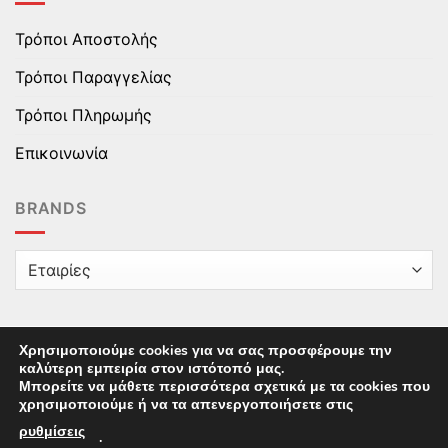
Τρόποι Αποστολής
Τρόποι Παραγγελίας
Τρόποι Πληρωμής
Επικοινωνία
BRANDS
Χρησιμοποιούμε cookies για να σας προσφέρουμε την
καλύτερη εμπειρία στον ιστότοπό μας.
Copyright © 2025 epaidika.gr / All Rights Reserved /
Μπορείτε να μάθετε περισσότερα σχετικά με τα cookies που
Supported by
Starten Development
This site uses cookies to offer you a better browsing
χρησιμοποιούμε ή να τα απενεργοποιήσετε στις
experience. By browsing this website, you agree to our
ρυθμίσεις
.
use of cookies.