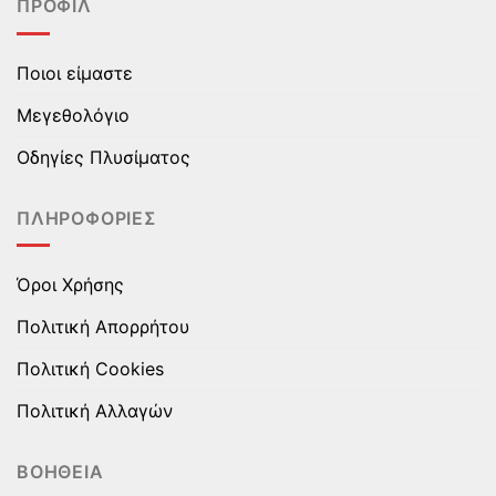
ΠΡΟΦΊΛ
παραλλαγές.
παραλλαγές.
Οι
Οι
επιλογές
επιλογές
Ποιοι είμαστε
μπορούν
μπορούν
να
να
Μεγεθολόγιο
επιλεγούν
επιλεγούν
στη
στη
Οδηγίες Πλυσίματος
σελίδα
σελίδα
του
του
ΠΛΗΡΟΦΟΡΊΕΣ
προϊόντος
προϊόντος
Όροι Χρήσης
Πολιτική Απορρήτου
Πολιτική Cookies
Πολιτική Αλλαγών
ΒΟΉΘΕΙΑ