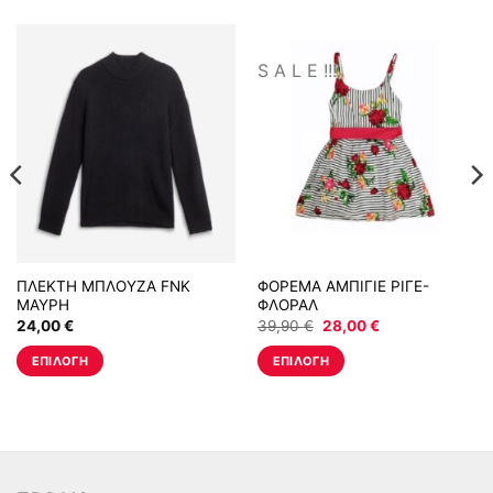
S A L E !!!
ΠΛΕΚΤΗ ΜΠΛΟΥΖΑ FNK
ΦΟΡΕΜΑ ΑΜΠΙΓΙΕ ΡΙΓΕ-
ΜΑΥΡΗ
ΦΛΟΡΑΛ
Original
Η
24,00
€
39,90
€
28,00
€
price
τρέχουσα
was:
τιμή
ΕΠΙΛΟΓΉ
ΕΠΙΛΟΓΉ
39,90 €.
είναι:
28,00 €.
Αυτό
Αυτό
το
το
προϊόν
προϊόν
έχει
έχει
πολλαπλές
πολλαπλές