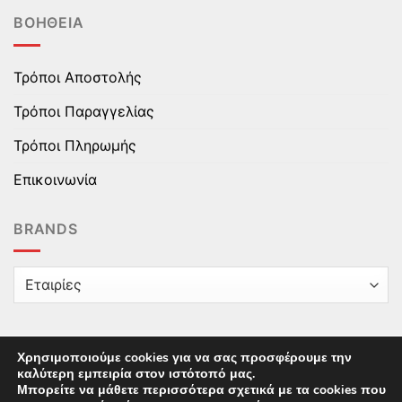
ΒΟΉΘΕΙΑ
Τρόποι Αποστολής
Τρόποι Παραγγελίας
Τρόποι Πληρωμής
Επικοινωνία
BRANDS
Χρησιμοποιούμε cookies για να σας προσφέρουμε την
καλύτερη εμπειρία στον ιστότοπό μας.
Copyright © 2025 epaidika.gr / All Rights Reserved /
Μπορείτε να μάθετε περισσότερα σχετικά με τα cookies που
Supported by
Starten Development