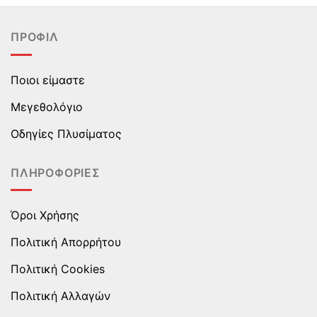
έχει
έχει
πολλαπλές
πολλαπλές
ΠΡΟΦΊΛ
παραλλαγές.
παραλλαγές.
Οι
Οι
επιλογές
επιλογές
Ποιοι είμαστε
μπορούν
μπορούν
να
να
Μεγεθολόγιο
επιλεγούν
επιλεγούν
στη
στη
Οδηγίες Πλυσίματος
σελίδα
σελίδα
του
του
ΠΛΗΡΟΦΟΡΊΕΣ
προϊόντος
προϊόντος
Όροι Χρήσης
Πολιτική Απορρήτου
Πολιτική Cookies
Πολιτική Αλλαγών