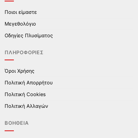
Οι
Οι
επιλογές
επιλογές
Ποιοι είμαστε
μπορούν
μπορούν
να
να
Μεγεθολόγιο
επιλεγούν
επιλεγούν
στη
στη
Οδηγίες Πλυσίματος
σελίδα
σελίδα
του
του
ΠΛΗΡΟΦΟΡΊΕΣ
προϊόντος
προϊόντος
Όροι Χρήσης
Πολιτική Απορρήτου
Πολιτική Cookies
Πολιτική Αλλαγών
ΒΟΉΘΕΙΑ