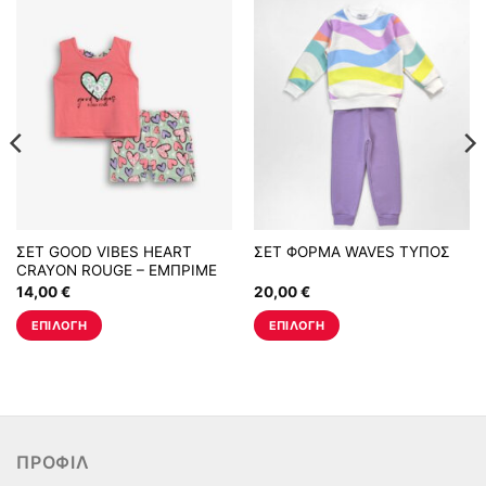
ΣΕΤ GOOD VIBES HEART
ΣΕΤ ΦΟΡΜΑ WAVES ΤΥΠΟΣ
CRAYON ROUGE – ΕΜΠΡΙΜΕ
14,00
€
20,00
€
ΕΠΙΛΟΓΉ
ΕΠΙΛΟΓΉ
Αυτό
Αυτό
το
το
προϊόν
προϊόν
έχει
έχει
πολλαπλές
πολλαπλές
ΠΡΟΦΊΛ
παραλλαγές.
παραλλαγές.