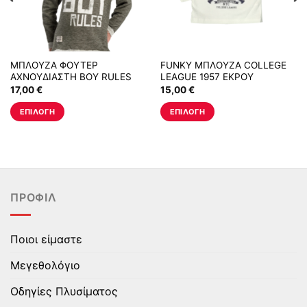
ΜΠΛΟΥΖΑ ΦΟΥΤΕΡ
FUNKY ΜΠΛΟΥΖΑ COLLEGE
ΑΧΝΟΥΔΙΑΣΤΗ BOY RULES
LEAGUE 1957 ΕΚΡΟΥ
ΧΑΚΙ
17,00
€
15,00
€
ΕΠΙΛΟΓΉ
ΕΠΙΛΟΓΉ
Αυτό
Αυτό
το
το
προϊόν
προϊόν
έχει
έχει
πολλαπλές
πολλαπλές
ΠΡΟΦΊΛ
παραλλαγές.
παραλλαγές.
Οι
Οι
επιλογές
επιλογές
Ποιοι είμαστε
μπορούν
μπορούν
να
να
Μεγεθολόγιο
επιλεγούν
επιλεγούν
στη
στη
Οδηγίες Πλυσίματος
σελίδα
σελίδα