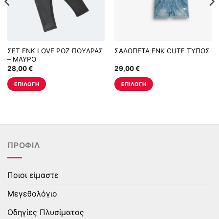
ΣΕΤ FNK LOVE ΡΟΖ ΠΟΥΔΡΑΣ
ΣΑΛΟΠΕΤΑ FNK CUTE ΤΥΠΟΣ
– ΜΑΥΡΟ
28,00
€
29,00
€
ΕΠΙΛΟΓΉ
ΕΠΙΛΟΓΉ
Αυτό
Αυτό
το
το
προϊόν
προϊόν
έχει
έχει
πολλαπλές
πολλαπλές
ΠΡΟΦΊΛ
παραλλαγές.
παραλλαγές.
Οι
Οι
επιλογές
επιλογές
Ποιοι είμαστε
μπορούν
μπορούν
να
να
Μεγεθολόγιο
επιλεγούν
επιλεγούν
στη
στη
Οδηγίες Πλυσίματος
σελίδα
σελίδα