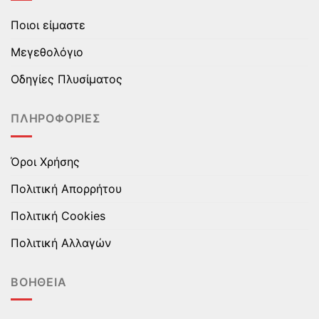
επιλογές
επιλογές
Ποιοι είμαστε
μπορούν
μπορούν
να
να
Μεγεθολόγιο
επιλεγούν
επιλεγούν
στη
στη
Οδηγίες Πλυσίματος
σελίδα
σελίδα
του
του
ΠΛΗΡΟΦΟΡΊΕΣ
προϊόντος
προϊόντος
Όροι Χρήσης
Πολιτική Απορρήτου
Πολιτική Cookies
Πολιτική Αλλαγών
ΒΟΉΘΕΙΑ