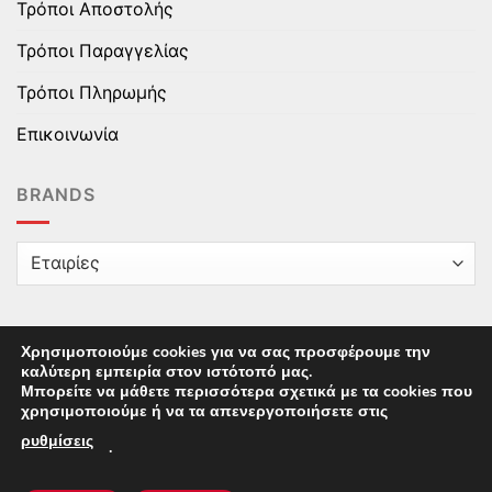
Τρόποι Αποστολής
Τρόποι Παραγγελίας
Τρόποι Πληρωμής
Επικοινωνία
BRANDS
Χρησιμοποιούμε cookies για να σας προσφέρουμε την
καλύτερη εμπειρία στον ιστότοπό μας.
Copyright © 2025 epaidika.gr / All Rights Reserved /
Μπορείτε να μάθετε περισσότερα σχετικά με τα cookies που
Supported by
Starten Development
This site uses cookies to offer you a better browsing
χρησιμοποιούμε ή να τα απενεργοποιήσετε στις
experience. By browsing this website, you agree to our
ρυθμίσεις
.
use of cookies.