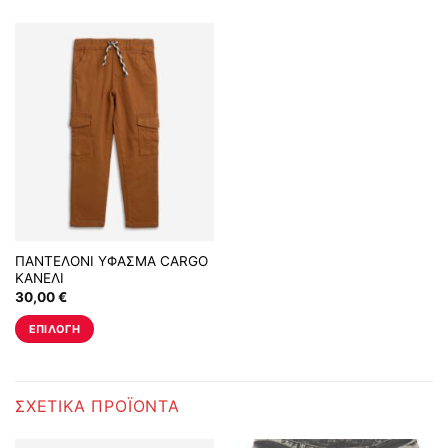
ΠΑΝΤΕΛΟΝΙ ΥΦΑΣΜΑ CARGO
ΚΑΝΕΛΙ
30,00
€
ΕΠΙΛΟΓΉ
Αυτό
το
προϊόν
ΣΧΕΤΙΚΆ ΠΡΟΪΌΝΤΑ
έχει
πολλαπλές