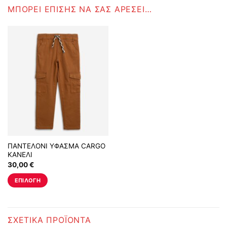
ΜΠΟΡΕΊ ΕΠΊΣΗΣ ΝΑ ΣΑΣ ΑΡΈΣΕΙ…
ΠΑΝΤΕΛΟΝΙ ΥΦΑΣΜΑ CARGO
ΚΑΝΕΛΙ
30,00
€
ΕΠΙΛΟΓΉ
Αυτό
το
προϊόν
ΣΧΕΤΙΚΆ ΠΡΟΪΌΝΤΑ
έχει