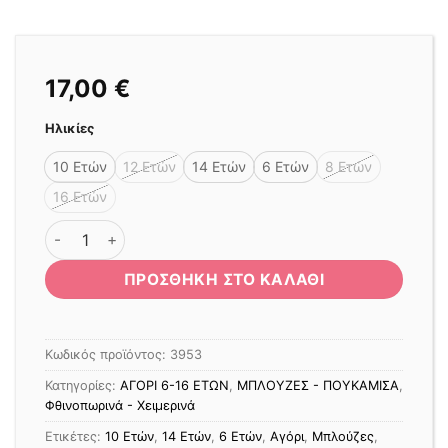
17,00
€
Ηλικίες
10 Ετών
12 Ετών
14 Ετών
6 Ετών
8 Ετών
16 Ετών
ΜΠΛΟΥΖΑ ΦΟΥΤΕΡ FNK GREEN MESSAGE ΠΡΑΣΙΝΗ ποσ
ΠΡΟΣΘΉΚΗ ΣΤΟ ΚΑΛΆΘΙ
Κωδικός προϊόντος:
3953
Κατηγορίες:
ΑΓΟΡΙ 6-16 ΕΤΩΝ
,
ΜΠΛΟΥΖΕΣ - ΠΟΥΚΑΜΙΣΑ
,
Φθινοπωρινά - Χειμερινά
Ετικέτες:
10 Ετών
,
14 Ετών
,
6 Ετών
,
Αγόρι
,
Μπλούζες
,