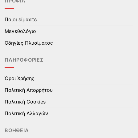
ΠΡΟΦΊΛ
παραλλαγές.
παραλλαγές.
Οι
Οι
επιλογές
επιλογές
Ποιοι είμαστε
μπορούν
μπορούν
να
να
Μεγεθολόγιο
επιλεγούν
επιλεγούν
στη
στη
Οδηγίες Πλυσίματος
σελίδα
σελίδα
του
του
ΠΛΗΡΟΦΟΡΊΕΣ
προϊόντος
προϊόντος
Όροι Χρήσης
Πολιτική Απορρήτου
Πολιτική Cookies
Πολιτική Αλλαγών
ΒΟΉΘΕΙΑ