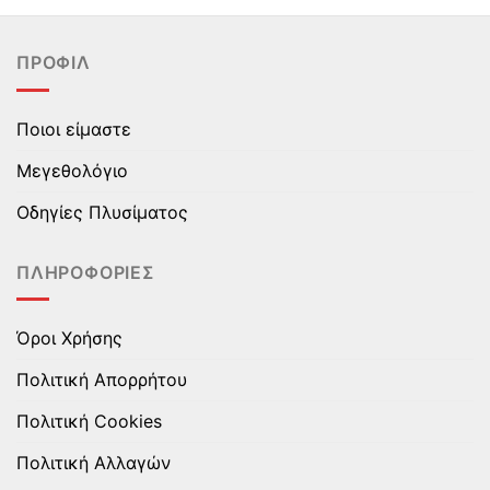
έχει
έχει
πολλαπλές
πολλαπλές
ΠΡΟΦΊΛ
παραλλαγές.
παραλλαγές.
Οι
Οι
επιλογές
επιλογές
Ποιοι είμαστε
μπορούν
μπορούν
να
να
Μεγεθολόγιο
επιλεγούν
επιλεγούν
στη
στη
Οδηγίες Πλυσίματος
σελίδα
σελίδα
του
του
ΠΛΗΡΟΦΟΡΊΕΣ
προϊόντος
προϊόντος
Όροι Χρήσης
Πολιτική Απορρήτου
Πολιτική Cookies
Πολιτική Αλλαγών