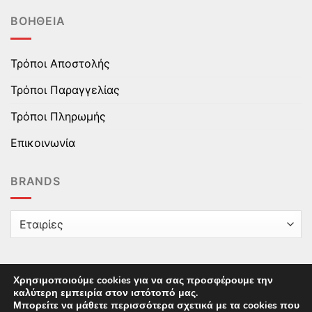
ΒΟΉΘΕΙΑ
Τρόποι Αποστολής
Τρόποι Παραγγελίας
Τρόποι Πληρωμής
Επικοινωνία
BRANDS
Χρησιμοποιούμε cookies για να σας προσφέρουμε την
καλύτερη εμπειρία στον ιστότοπό μας.
Copyright © 2025 epaidika.gr / All Rights Reserved /
Μπορείτε να μάθετε περισσότερα σχετικά με τα cookies που
Supported by
Starten Development