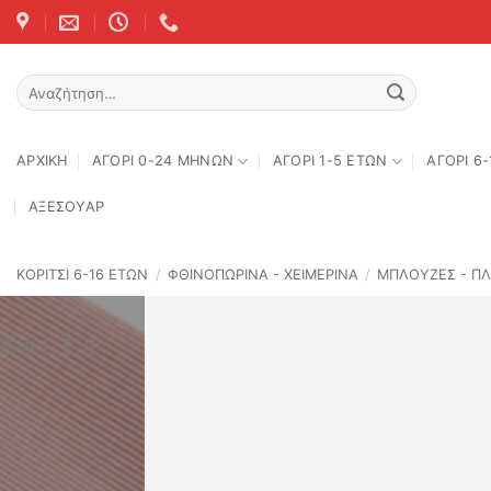
Skip
to
content
Αναζήτηση
για:
ΑΡΧΙΚΉ
ΑΓΟΡΙ 0-24 MΗΝΩΝ
ΑΓΟΡΙ 1-5 ΕΤΩΝ
ΑΓΟΡΙ 6
ΑΞΕΣΟΥΑΡ
ΚΟΡΙΤΣΙ 6-16 ΕΤΩΝ
/
ΦΘΙΝΟΠΩΡΙΝΆ - ΧΕΙΜΕΡΙΝΆ
/
ΜΠΛΟΥΖΕΣ - ΠΛ
S A L E !!!