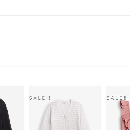
S A L E !!!
S A L E !!!