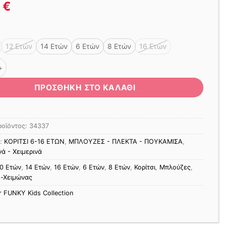
0
€
12 Ετών
14 Ετών
6 Ετών
8 Ετών
16 Ετών
 FUNKY STARS ΡΙΜΠ ΠΟΥΔΡΑ ΡΟΖ ποσότητα
ΠΡΟΣΘΉΚΗ ΣΤΟ ΚΑΛΆΘΙ
ροϊόντος:
34337
ς:
ΚΟΡΙΤΣΙ 6-16 ΕΤΩΝ
,
ΜΠΛΟΥΖΕΣ - ΠΛΕΚΤΑ - ΠΟΥΚΑΜΙΣΑ
,
ά - Χειμερινά
0 Ετών
,
14 Ετών
,
16 Ετών
,
6 Ετών
,
8 Ετών
,
Κορίτσι
,
Μπλούζες
,
-Χειμώνας
r FUNKY Kids Collection