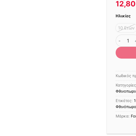
12,8
Ηλικίες
10 Ετών
ΜΠΛΟΥΖΑ
Κωδικός π
Κατηγορίε
Φθινοπωριν
Ετικέτες:
1
Φθινόπωρο
Μάρκα:
Fo