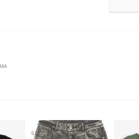
ΩΜΑ
S A L E !!!