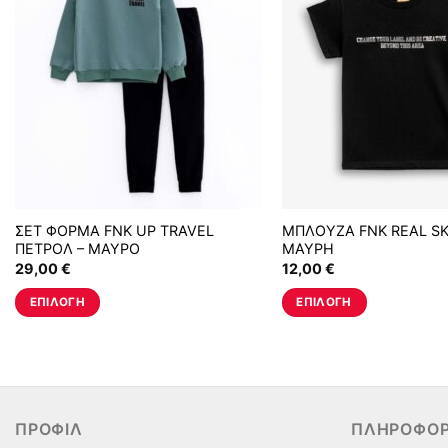
ΣΕΤ ΦΟΡΜΑ FNK UP TRAVEL
ΜΠΛΟΥΖΑ FNK REAL S
ΠΕΤΡΟΛ – ΜΑΥΡΟ
ΜΑΥΡΗ
29,00
€
12,00
€
ΕΠΙΛΟΓΉ
ΕΠΙΛΟΓΉ
Αυτό
Αυτό
το
το
προϊόν
προϊόν
έχει
έχει
πολλαπλές
πολλαπλές
ΠΡΟΦΊΛ
ΠΛΗΡΟΦΟΡ
παραλλαγές.
παραλλαγές.