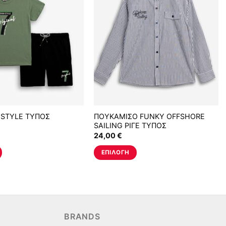
 STYLE ΤΥΠΟΣ
ΠΟΥΚΑΜΙΣΟ FUNKY OFFSHORE
SAILING ΡΙΓΕ ΤΥΠΟΣ
24,00
€
ΕΠΙΛΟΓΉ
Αυτό
το
προϊόν
έχει
πολλαπλές
BRANDS
.
παραλλαγές.