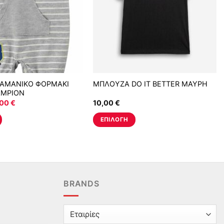
ΑΜΑΝΙΚΟ ΦΟΡΜΑΚΙ
ΜΠΛΟΥΖΑ DO IT BETTER ΜΑΥΡΗ
AMPION
ginal
Η
,00
€
10,00
€
ce
τρέχουσα
:
τιμή
ΕΠΙΛΟΓΉ
00 €.
είναι:
14,00 €.
Αυτό
το
προϊόν
έχει
πολλαπλές
BRANDS
.
παραλλαγές.
Οι
επιλογές