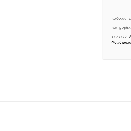
Κωδικός π
Κατηγορίε
Ετικέτες:
Α
Φθινόπωρο