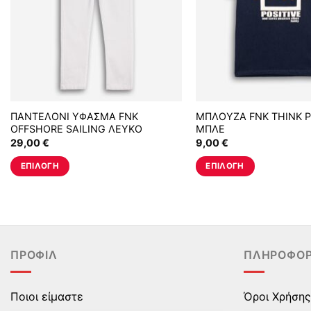
ΠΑΝΤΕΛΟΝΙ ΥΦΑΣΜΑ FNK
ΜΠΛΟΥΖΑ FNK THINK P
OFFSHORE SAILING ΛΕΥΚΟ
ΜΠΛΕ
29,00
€
9,00
€
ΕΠΙΛΟΓΉ
ΕΠΙΛΟΓΉ
Αυτό
Αυτό
το
το
προϊόν
προϊόν
έχει
έχει
πολλαπλές
πολλαπλές
ΠΡΟΦΊΛ
ΠΛΗΡΟΦΟΡ
παραλλαγές.
παραλλαγές.
Οι
Οι
επιλογές
επιλογές
Ποιοι είμαστε
Όροι Χρήσης