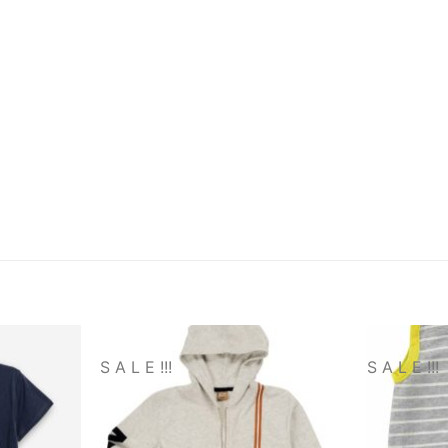
S A L E !!!
S A L E !!!