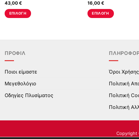
43,00
€
16,00
€
ΕΠΙΛΟΓΉ
ΕΠΙΛΟΓΉ
Αυτό
Αυτό
το
το
προϊόν
προϊόν
έχει
έχει
πολλαπλές
πολλαπλές
ΠΡΟΦΊΛ
ΠΛΗΡΟΦΟΡ
παραλλαγές.
παραλλαγές.
Οι
Οι
επιλογές
επιλογές
Ποιοι είμαστε
Όροι Χρήσης
μπορούν
μπορούν
Μεγεθολόγιο
Πολιτική Απ
να
να
επιλεγούν
επιλεγούν
Οδηγίες Πλυσίματος
Πολιτική Co
στη
στη
Πολιτική Αλ
σελίδα
σελίδα
του
του
προϊόντος
προϊόντος
Copyright 