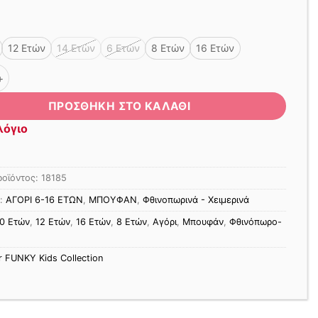
12 Ετών
14 Ετών
6 Ετών
8 Ετών
16 Ετών
 THINK OUTSIDE THE BOX ΑΔΙΑΒΡΟΧΟ ΤΥΠΟΣ ποσότητα
ΠΡΟΣΘΉΚΗ ΣΤΟ ΚΑΛΆΘΙ
λόγιο
ροϊόντος:
18185
ς:
ΑΓΟΡΙ 6-16 ΕΤΩΝ
,
ΜΠΟΥΦΑΝ
,
Φθινοπωρινά - Χειμερινά
0 Ετών
,
12 Ετών
,
16 Ετών
,
8 Ετών
,
Αγόρι
,
Μπουφάν
,
Φθινόπωρο-
r FUNKY Kids Collection