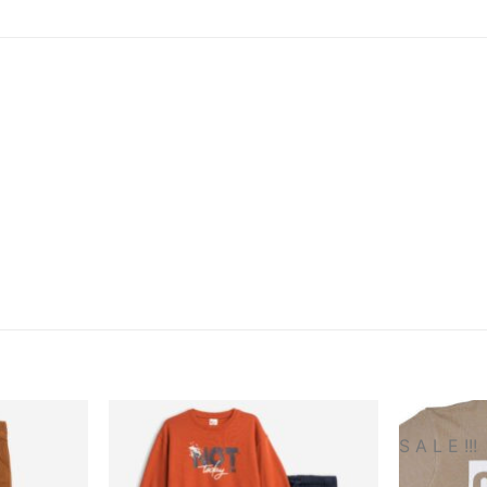
S A L E !!!