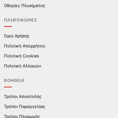
στη
στη
Οδηγίες Πλυσίματος
σελίδα
σελίδα
του
του
ΠΛΗΡΟΦΟΡΊΕΣ
προϊόντος
προϊόντος
Όροι Χρήσης
Πολιτική Απορρήτου
Πολιτική Cookies
Πολιτική Αλλαγών
ΒΟΉΘΕΙΑ
Τρόποι Αποστολής
Τρόποι Παραγγελίας
Τρόποι Πληρωμής