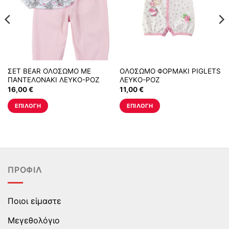
ΣΕΤ BEAR ΟΛΟΣΩΜΟ ΜΕ
ΟΛΟΣΩΜΟ ΦΟΡΜΑΚΙ PIGLETS
ΠΑΝΤΕΛΟΝΑΚΙ ΛΕΥΚΟ-ΡΟΖ
ΛΕΥΚΟ-ΡΟΖ
16,00
€
11,00
€
ΕΠΙΛΟΓΉ
ΕΠΙΛΟΓΉ
Αυτό
Αυτό
το
το
προϊόν
προϊόν
έχει
έχει
πολλαπλές
πολλαπλές
ΠΡΟΦΊΛ
παραλλαγές.
παραλλαγές.
Οι
Οι
επιλογές
επιλογές
Ποιοι είμαστε
μπορούν
μπορούν
να
να
Μεγεθολόγιο
επιλεγούν
επιλεγούν