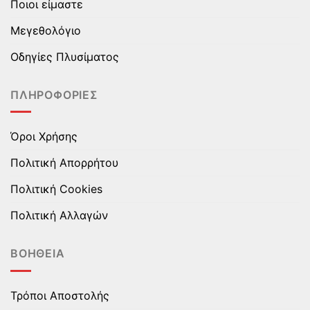
Ποιοι είμαστε
μπορούν
μπορούν
να
να
Μεγεθολόγιο
επιλεγούν
επιλεγούν
στη
στη
Οδηγίες Πλυσίματος
σελίδα
σελίδα
του
του
ΠΛΗΡΟΦΟΡΊΕΣ
προϊόντος
προϊόντος
Όροι Χρήσης
Πολιτική Απορρήτου
Πολιτική Cookies
Πολιτική Αλλαγών
ΒΟΉΘΕΙΑ
Τρόποι Αποστολής