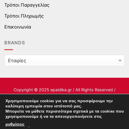
Τρόποι Παραγγελίας
Τρόποι Πληρωμής
Επικοινωνία
BRANDS
Copyright © 2025 epaidika.gr / All Rights Reserved /
Supported by
Starten Development
Χρησιμοποιούμε cookies για να σας προσφέρουμε την
καλύτερη εμπειρία στον ιστότοπό μας.
Μπορείτε να μάθετε περισσότερα σχετικά με τα cookies που
This site uses cookies to offer you a better browsing
χρησιμοποιούμε ή να τα απενεργοποιήσετε στις
experience. By browsing this website, you agree to our
ρυθμίσεις
.
use of cookies.