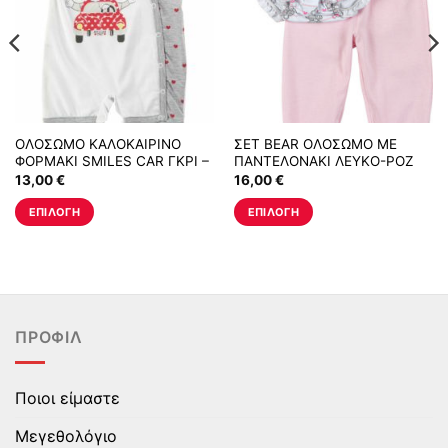
ΟΛΟΣΩΜΟ ΚΑΛΟΚΑΙΡΙΝΟ
ΣΕΤ BEAR ΟΛΟΣΩΜΟ ΜΕ
ΦΟΡΜΑΚΙ SMILES CAR ΓΚΡΙ –
ΠΑΝΤΕΛΟΝΑΚΙ ΛΕΥΚΟ-ΡΟΖ
ΛΕΥΚΟ
13,00
€
16,00
€
ΕΠΙΛΟΓΉ
ΕΠΙΛΟΓΉ
Αυτό
Αυτό
το
το
προϊόν
προϊόν
έχει
έχει
πολλαπλές
πολλαπλές
ΠΡΟΦΊΛ
παραλλαγές.
παραλλαγές.
Οι
Οι
επιλογές
επιλογές
Ποιοι είμαστε
μπορούν
μπορούν
να
να
Μεγεθολόγιο
επιλεγούν
επιλεγούν