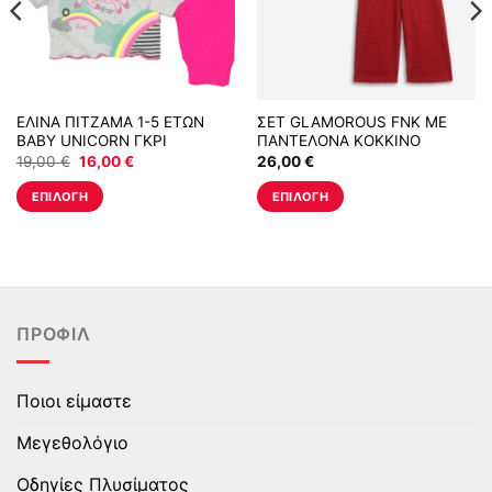
ΕΛΙΝΑ ΠΙΤΖΑΜΑ 1-5 ΕΤΩΝ
ΣΕΤ GLAMOROUS FNK ΜΕ
BABY UNICORN ΓΚΡΙ
ΠΑΝΤΕΛΟΝΑ ΚΟΚΚΙΝΟ
ΜΕΛΑΝΖΕ – ΦΟΥΞΙΑ
Original
Η
19,00
€
16,00
€
26,00
€
price
τρέχουσα
was:
τιμή
ΕΠΙΛΟΓΉ
ΕΠΙΛΟΓΉ
19,00 €.
είναι:
16,00 €.
Αυτό
Αυτό
το
το
προϊόν
προϊόν
έχει
έχει
πολλαπλές
πολλαπλές
ΠΡΟΦΊΛ
παραλλαγές.
παραλλαγές.
Οι
Οι
επιλογές
επιλογές
Ποιοι είμαστε
μπορούν
μπορούν
να
να
Μεγεθολόγιο
επιλεγούν
επιλεγούν
στη
στη
Οδηγίες Πλυσίματος