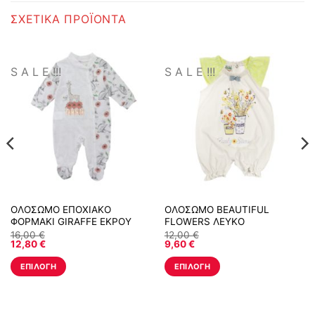
ΣΧΕΤΙΚΆ ΠΡΟΪΌΝΤΑ
S A L E !!!
S A L E !!!
ΟΛΟΣΩΜΟ ΕΠΟΧΙΑΚΟ
ΟΛΟΣΩΜΟ BEAUTIFUL
ΦΟΡΜΑΚΙ GIRAFFE ΕΚΡΟΥ
FLOWERS ΛΕΥΚΟ
16,00
€
12,00
€
12,80
€
9,60
€
ΕΠΙΛΟΓΉ
ΕΠΙΛΟΓΉ
Αυτό
Αυτό
το
το
προϊόν
προϊόν