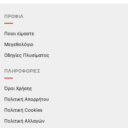
έχει
έχει
πολλαπλές
πολλαπλές
ΠΡΟΦΊΛ
παραλλαγές.
παραλλαγές.
Οι
Οι
επιλογές
επιλογές
Ποιοι είμαστε
μπορούν
μπορούν
να
να
Μεγεθολόγιο
επιλεγούν
επιλεγούν
στη
στη
Οδηγίες Πλυσίματος
σελίδα
σελίδα
του
του
ΠΛΗΡΟΦΟΡΊΕΣ
προϊόντος
προϊόντος
Όροι Χρήσης
Πολιτική Απορρήτου
Πολιτική Cookies
Πολιτική Αλλαγών