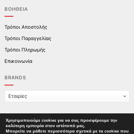
ΒΟΉΘΕΙΑ
Τρόποι Αποστολής
Τρόποι Παραγγελίας
Τρόποι Πληρωμής
Επικοινωνία
BRANDS
Χρησιμοποιούμε cookies για να σας προσφέρουμε την
καλύτερη εμπειρία στον ιστότοπό μας.
Copyright © 2025 epaidika.gr / All Rights Reserved /
Μπορείτε να μάθετε περισσότερα σχετικά με τα cookies που
Supported by
Starten Development