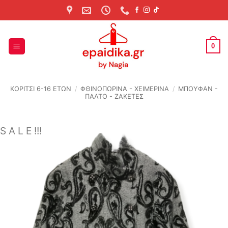
Skip
to
content
0
ΚΟΡΙΤΣΙ 6-16 ΕΤΩΝ
/
ΦΘΙΝΟΠΩΡΙΝΆ - ΧΕΙΜΕΡΙΝΆ
/
ΜΠΟΥΦΑΝ -
ΠΑΛΤΟ - ΖΑΚΕΤΕΣ
S A L E !!!