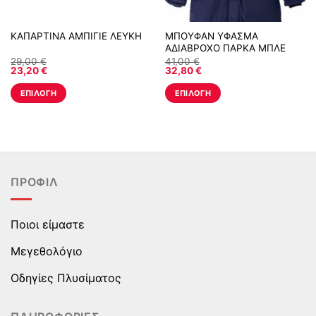
ΚΑΠΑΡΤΙΝΑ ΑΜΠΙΓΙΕ ΛΕΥΚΗ
ΜΠΟΥΦΑΝ ΥΦΑΣΜΑ
ΑΔΙΑΒΡΟΧΟ ΠΑΡΚΑ ΜΠΛΕ
29,00
€
41,00
€
23,20
€
32,80
€
ΕΠΙΛΟΓΉ
ΕΠΙΛΟΓΉ
Αυτό
Αυτό
το
το
προϊόν
προϊόν
έχει
έχει
πολλαπλές
πολλαπλές
ΠΡΟΦΊΛ
παραλλαγές.
παραλλαγές.
Οι
Οι
επιλογές
επιλογές
Ποιοι είμαστε
μπορούν
μπορούν
να
να
Μεγεθολόγιο
επιλεγούν
επιλεγούν
στη
στη
Οδηγίες Πλυσίματος
σελίδα
σελίδα
του
του