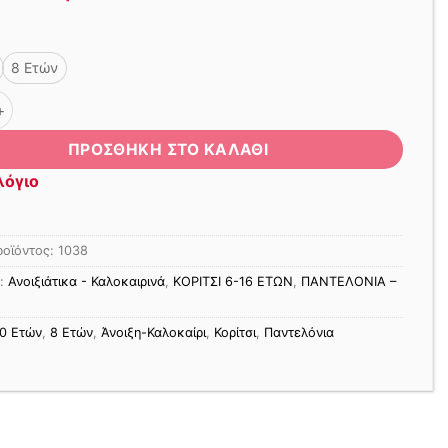
price
τρέχουσα
was:
τιμή
29,00 €.
είναι:
8 Ετών
20,00 €.
ΝΙ ΤΖΙΝ ΕΛΑΣΤΙΚΟ ΓΚΡΙ ποσότητα
ΠΡΟΣΘΉΚΗ ΣΤΟ ΚΑΛΆΘΙ
λόγιο
ροϊόντος:
1038
ς:
Ανοιξιάτικα - Καλοκαιρινά
,
ΚΟΡΙΤΣΙ 6-16 ΕΤΩΝ
,
ΠΑΝΤΕΛΟΝΙΑ –
0 Ετών
,
8 Ετών
,
Άνοιξη-Καλοκαίρι
,
Κορίτσι
,
Παντελόνια