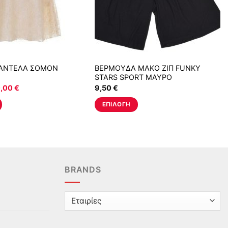
ΑΝΤΕΛΑ ΣΟΜΟΝ
ΒΕΡΜΟΥΔΑ ΜΑΚΟ ΖΙΠ FUNKY
STARS SPORT ΜΑΥΡΟ
ginal
Η
,00
€
9,50
€
ice
τρέχουσα
s:
τιμή
ΕΠΙΛΟΓΉ
,00 €.
είναι:
30,00 €.
Αυτό
το
προϊόν
έχει
πολλαπλές
BRANDS
.
παραλλαγές.
Οι
επιλογές
μπορούν
να