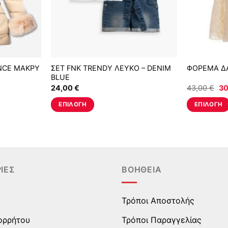
NCE ΜΑΚΡΥ
ΣΕΤ FNK TRENDY ΛΕΥΚΟ – DENIM
ΦΟΡΕΜΑ Δ
BLUE
Ori
24,00
€
43,00
€
30
pr
wa
ΕΠΙΛΟΓΉ
ΕΠΙΛΟΓΉ
43
Αυτό
Αυτό
το
το
προϊόν
προϊόν
έχει
έχει
πολλαπλές
πολλαπλές
ΊΕΣ
ΒΟΉΘΕΙΑ
παραλλαγές.
παραλλαγές
Οι
Οι
επιλογές
επιλογές
Τρόποι Αποστολής
μπορούν
μπορούν
ορρήτου
Τρόποι Παραγγελίας
να
να