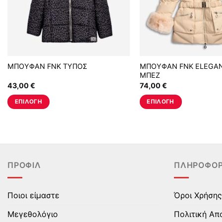
ΜΠΟΥΦΑΝ FNK ΤΥΠΟΣ
ΜΠΟΥΦΑΝ FNK ELEGA
ΜΠΕΖ
43,00
€
74,00
€
ΕΠΙΛΟΓΉ
ΕΠΙΛΟΓΉ
Αυτό
Αυτό
το
το
προϊόν
προϊόν
έχει
έχει
πολλαπλές
πολλαπλές
ΠΡΟΦΊΛ
ΠΛΗΡΟΦΟΡ
παραλλαγές.
παραλλαγές.
Οι
Οι
επιλογές
επιλογές
Ποιοι είμαστε
Όροι Χρήσης
μπορούν
μπορούν
Μεγεθολόγιο
Πολιτική Απ
να
να