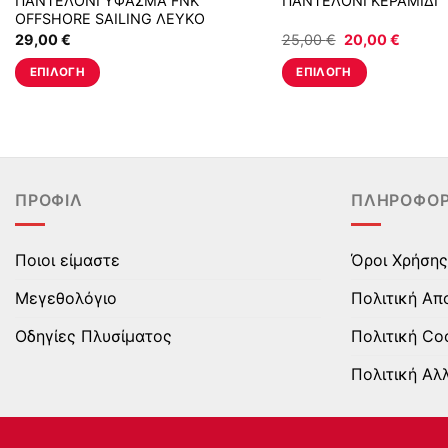
ΠΑΝΤΕΛΟΝΙ ΥΦΑΣΜΑ FNK
ΠΑΝΤΕΛΟΝΙ ΚΕΡΑΜΙΔΙ
OFFSHORE SAILING ΛΕΥΚΟ
Original
Η
29,00
€
25,00
€
20,00
€
price
τρέχο
was:
τιμή
ΕΠΙΛΟΓΉ
ΕΠΙΛΟΓΉ
25,00 €.
είναι:
20,00 
Αυτό
Αυτό
το
το
προϊόν
προϊόν
έχει
έχει
πολλαπλές
πολλαπλές
ΠΡΟΦΊΛ
ΠΛΗΡΟΦΟΡ
παραλλαγές.
παραλλαγές.
Οι
Οι
επιλογές
επιλογές
Ποιοι είμαστε
Όροι Χρήσης
μπορούν
μπορούν
Μεγεθολόγιο
Πολιτική Απ
να
να
επιλεγούν
επιλεγούν
Οδηγίες Πλυσίματος
Πολιτική Co
στη
στη
Πολιτική Αλ
σελίδα
σελίδα
του
του
προϊόντος
προϊόντος