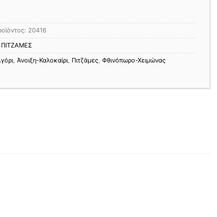
ροϊόντος:
20416
:
ΠΙΤΖΑΜΕΣ
γόρι
,
Άνοιξη-Καλοκαίρι
,
Πιτζάμες
,
Φθινόπωρο-Χειμώνας