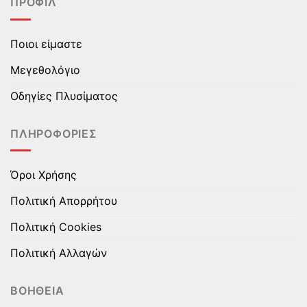
ΠΡΟΦΊΛ
παραλλαγές.
παραλλαγές.
Οι
Οι
επιλογές
επιλογές
Ποιοι είμαστε
μπορούν
μπορούν
να
να
Μεγεθολόγιο
επιλεγούν
επιλεγούν
στη
στη
Οδηγίες Πλυσίματος
σελίδα
σελίδα
του
του
ΠΛΗΡΟΦΟΡΊΕΣ
προϊόντος
προϊόντος
Όροι Χρήσης
Πολιτική Απορρήτου
Πολιτική Cookies
Πολιτική Αλλαγών
ΒΟΉΘΕΙΑ