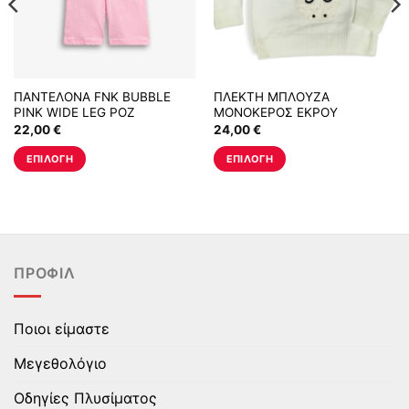
ΠΑΝΤΕΛΟΝΑ FNK BUBBLE
ΠΛΕΚΤΗ ΜΠΛΟΥΖΑ
PINK WIDE LEG ΡΟΖ
ΜΟΝΟΚΕΡΟΣ ΕΚΡΟΥ
22,00
€
24,00
€
ΕΠΙΛΟΓΉ
ΕΠΙΛΟΓΉ
Αυτό
Αυτό
το
το
προϊόν
προϊόν
έχει
έχει
πολλαπλές
πολλαπλές
ΠΡΟΦΊΛ
παραλλαγές.
παραλλαγές.
Οι
Οι
επιλογές
επιλογές
Ποιοι είμαστε
μπορούν
μπορούν
να
να
Μεγεθολόγιο
επιλεγούν
επιλεγούν
στη
στη
Οδηγίες Πλυσίματος