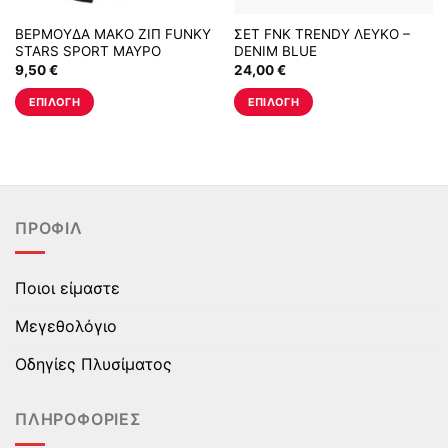
ΒΕΡΜΟΥΔΑ ΜΑΚΟ ΖΙΠ FUNKY
ΣΕΤ FNK TRENDY ΛΕΥΚΟ –
STARS SPORT ΜΑΥΡΟ
DENIM BLUE
9,50
€
24,00
€
ΕΠΙΛΟΓΉ
ΕΠΙΛΟΓΉ
Αυτό
Αυτό
το
το
προϊόν
προϊόν
έχει
έχει
πολλαπλές
πολλαπλές
ΠΡΟΦΊΛ
παραλλαγές.
παραλλαγές.
Οι
Οι
επιλογές
επιλογές
Ποιοι είμαστε
μπορούν
μπορούν
να
να
Μεγεθολόγιο
επιλεγούν
επιλεγούν
στη
στη
Οδηγίες Πλυσίματος
σελίδα
σελίδα
του
του
ΠΛΗΡΟΦΟΡΊΕΣ
προϊόντος
προϊόντος