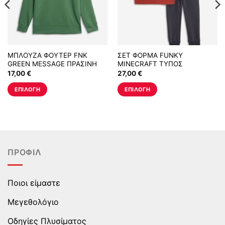
ΜΠΛΟΥΖΑ ΦΟΥΤΕΡ FNK
ΣΕΤ ΦΟΡΜΑ FUNKY
GREEN MESSAGE ΠΡΑΣΙΝΗ
MINECRAFT ΤΥΠΟΣ
17,00
€
27,00
€
ΕΠΙΛΟΓΉ
ΕΠΙΛΟΓΉ
Αυτό
Αυτό
το
το
προϊόν
προϊόν
έχει
έχει
πολλαπλές
πολλαπλές
ΠΡΟΦΊΛ
παραλλαγές.
παραλλαγές.
Οι
Οι
επιλογές
επιλογές
Ποιοι είμαστε
μπορούν
μπορούν
να
να
Μεγεθολόγιο
επιλεγούν
επιλεγούν
στη
στη
Οδηγίες Πλυσίματος