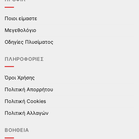
παραλλαγές.
παραλλαγές.
Οι
Οι
επιλογές
επιλογές
Ποιοι είμαστε
μπορούν
μπορούν
να
να
Μεγεθολόγιο
επιλεγούν
επιλεγούν
στη
στη
Οδηγίες Πλυσίματος
σελίδα
σελίδα
του
του
ΠΛΗΡΟΦΟΡΊΕΣ
προϊόντος
προϊόντος
Όροι Χρήσης
Πολιτική Απορρήτου
Πολιτική Cookies
Πολιτική Αλλαγών
ΒΟΉΘΕΙΑ