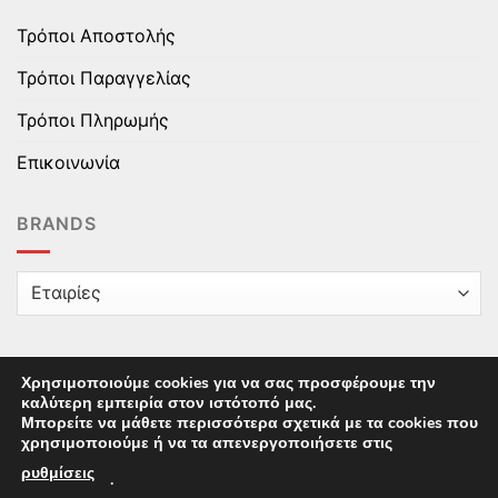
Τρόποι Αποστολής
Τρόποι Παραγγελίας
Τρόποι Πληρωμής
Επικοινωνία
BRANDS
Χρησιμοποιούμε cookies για να σας προσφέρουμε την
καλύτερη εμπειρία στον ιστότοπό μας.
Copyright © 2025 epaidika.gr / All Rights Reserved /
Μπορείτε να μάθετε περισσότερα σχετικά με τα cookies που
Supported by
Starten Development
This site uses cookies to offer you a better browsing
χρησιμοποιούμε ή να τα απενεργοποιήσετε στις
experience. By browsing this website, you agree to our
ρυθμίσεις
.
use of cookies.