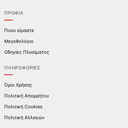
έχει
έχει
πολλαπλές
πολλαπλές
ΠΡΟΦΊΛ
παραλλαγές.
παραλλαγές.
Οι
Οι
επιλογές
επιλογές
Ποιοι είμαστε
μπορούν
μπορούν
να
να
Μεγεθολόγιο
επιλεγούν
επιλεγούν
στη
στη
Οδηγίες Πλυσίματος
σελίδα
σελίδα
του
του
ΠΛΗΡΟΦΟΡΊΕΣ
προϊόντος
προϊόντος
Όροι Χρήσης
Πολιτική Απορρήτου
Πολιτική Cookies
Πολιτική Αλλαγών