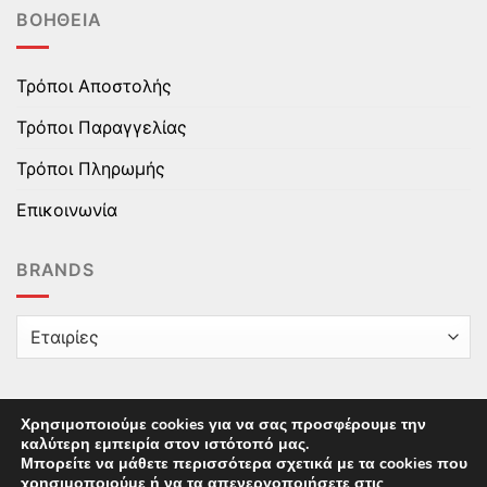
ΒΟΉΘΕΙΑ
Τρόποι Αποστολής
Τρόποι Παραγγελίας
Τρόποι Πληρωμής
Επικοινωνία
BRANDS
Χρησιμοποιούμε cookies για να σας προσφέρουμε την
καλύτερη εμπειρία στον ιστότοπό μας.
Copyright © 2025 epaidika.gr / All Rights Reserved /
Μπορείτε να μάθετε περισσότερα σχετικά με τα cookies που
Supported by
Starten Development
This site uses cookies to offer you a better browsing
χρησιμοποιούμε ή να τα απενεργοποιήσετε στις