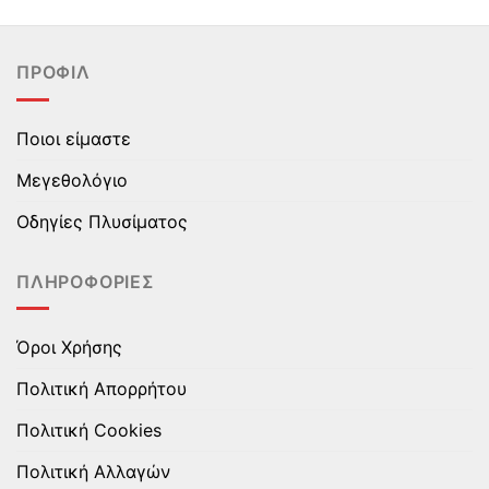
προϊόν
προϊόν
έχει
έχει
πολλαπλές
πολλαπλές
ΠΡΟΦΊΛ
παραλλαγές.
παραλλαγές.
Οι
Οι
επιλογές
επιλογές
Ποιοι είμαστε
μπορούν
μπορούν
να
να
Μεγεθολόγιο
επιλεγούν
επιλεγούν
στη
στη
Οδηγίες Πλυσίματος
σελίδα
σελίδα
του
του
ΠΛΗΡΟΦΟΡΊΕΣ
προϊόντος
προϊόντος
Όροι Χρήσης
Πολιτική Απορρήτου
Πολιτική Cookies
Πολιτική Αλλαγών