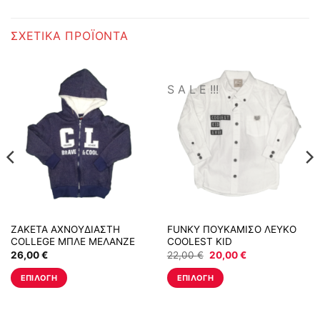
ΣΧΕΤΙΚΆ ΠΡΟΪΌΝΤΑ
S A L E !!!
ΖΑΚΕΤΑ ΑΧΝΟΥΔΙΑΣΤΗ
FUNKY ΠΟΥΚΑΜΙΣΟ ΛΕΥΚΟ
COLLEGE ΜΠΛΕ ΜΕΛΑΝΖΕ
COOLEST KID
Original
Η
26,00
€
22,00
€
20,00
€
price
τρέχουσα
was:
τιμή
ΕΠΙΛΟΓΉ
ΕΠΙΛΟΓΉ
22,00 €.
είναι:
20,00 €.
Αυτό
Αυτό
το
το