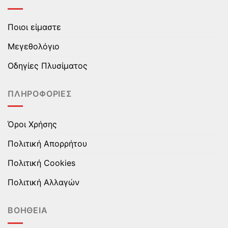
Οι
Οι
επιλογές
επιλογές
Ποιοι είμαστε
μπορούν
μπορούν
να
να
Μεγεθολόγιο
επιλεγούν
επιλεγούν
στη
στη
Οδηγίες Πλυσίματος
σελίδα
σελίδα
του
του
ΠΛΗΡΟΦΟΡΊΕΣ
προϊόντος
προϊόντος
Όροι Χρήσης
Πολιτική Απορρήτου
Πολιτική Cookies
Πολιτική Αλλαγών
ΒΟΉΘΕΙΑ