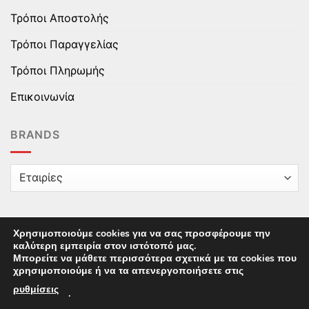
Τρόποι Αποστολής
Τρόποι Παραγγελίας
Τρόποι Πληρωμής
Επικοινωνία
BRANDS
Χρησιμοποιούμε cookies για να σας προσφέρουμε την
καλύτερη εμπειρία στον ιστότοπό μας.
Copyright © 2025 epaidika.gr / All Rights Reserved /
Μπορείτε να μάθετε περισσότερα σχετικά με τα cookies που
Supported by
Starten Development
This site uses cookies to offer you a better browsing
χρησιμοποιούμε ή να τα απενεργοποιήσετε στις
experience. By browsing this website, you agree to our
ρυθμίσεις
.
use of cookies.