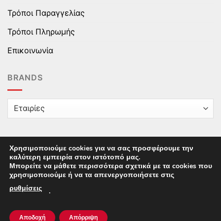
Τρόποι Παραγγελίας
Τρόποι Πληρωμής
Επικοινωνία
BRANDS
Χρησιμοποιούμε cookies για να σας προσφέρουμε την
καλύτερη εμπειρία στον ιστότοπό μας.
Copyright © 2025 epaidika.gr / All Rights Reserved /
Μπορείτε να μάθετε περισσότερα σχετικά με τα cookies που
Supported by
Starten Development
This site uses cookies to offer you a better browsing
χρησιμοποιούμε ή να τα απενεργοποιήσετε στις
experience. By browsing this website, you agree to our
ρυθμίσεις
.
use of cookies.
Αποδοχή
Απόρριψη
ACCEPT