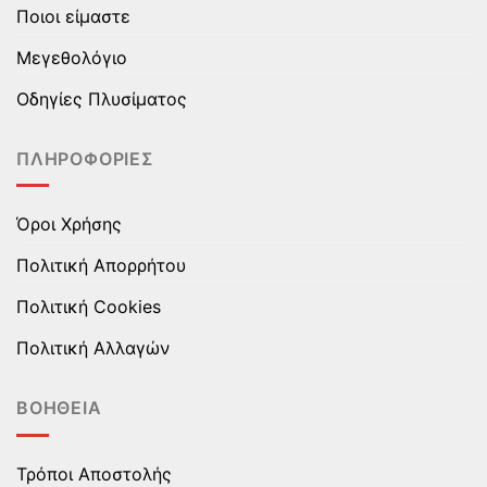
Ποιοι είμαστε
μπορούν
μπορούν
να
να
Μεγεθολόγιο
επιλεγούν
επιλεγούν
στη
στη
Οδηγίες Πλυσίματος
σελίδα
σελίδα
του
του
ΠΛΗΡΟΦΟΡΊΕΣ
προϊόντος
προϊόντος
Όροι Χρήσης
Πολιτική Απορρήτου
Πολιτική Cookies
Πολιτική Αλλαγών
ΒΟΉΘΕΙΑ
Τρόποι Αποστολής