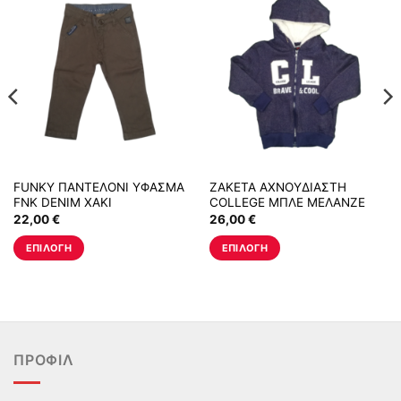
FUNKY ΠΑΝΤΕΛΟΝΙ ΥΦΑΣΜΑ
ΖΑΚΕΤΑ ΑΧΝΟΥΔΙΑΣΤΗ
FNK DENIM ΧΑΚΙ
COLLEGE ΜΠΛΕ ΜΕΛΑΝΖΕ
22,00
€
26,00
€
ΕΠΙΛΟΓΉ
ΕΠΙΛΟΓΉ
Αυτό
Αυτό
το
το
προϊόν
προϊόν
έχει
έχει
πολλαπλές
πολλαπλές
ΠΡΟΦΊΛ
παραλλαγές.
παραλλαγές.
Οι
Οι
επιλογές
επιλογές