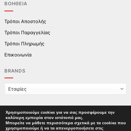
ΒΟΉΘΕΙΑ
Τρόποι Αποστολής
Τρόποι Παραγγελίας
Τρόποι Πληρωμής
Επικοινωνία
BRANDS
Χρησιμοποιούμε cookies για να σας προσφέρουμε την
καλύτερη εμπειρία στον ιστότοπό μας.
Copyright © 2025 epaidika.gr / All Rights Reserved /
Μπορείτε να μάθετε περισσότερα σχετικά με τα cookies που
Supported by
Starten Development
This site uses cookies to offer you a better browsing
χρησιμοποιούμε ή να τα απενεργοποιήσετε στις