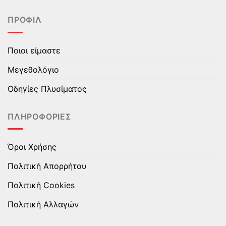
πολλαπλές
πολλαπλές
ΠΡΟΦΊΛ
παραλλαγές.
παραλλαγές.
Οι
Οι
επιλογές
επιλογές
Ποιοι είμαστε
μπορούν
μπορούν
να
να
Μεγεθολόγιο
επιλεγούν
επιλεγούν
στη
στη
Οδηγίες Πλυσίματος
σελίδα
σελίδα
του
του
ΠΛΗΡΟΦΟΡΊΕΣ
προϊόντος
προϊόντος
Όροι Χρήσης
Πολιτική Απορρήτου
Πολιτική Cookies
Πολιτική Αλλαγών