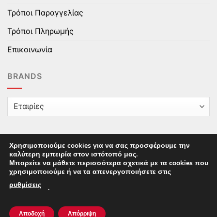
Τρόποι Παραγγελίας
Τρόποι Πληρωμής
Επικοινωνία
BRANDS
Χρησιμοποιούμε cookies για να σας προσφέρουμε την
καλύτερη εμπειρία στον ιστότοπό μας.
Copyright © 2025 epaidika.gr / All Rights Reserved /
Μπορείτε να μάθετε περισσότερα σχετικά με τα cookies που
Supported by
Starten Development
This site uses cookies to offer you a better browsing
χρησιμοποιούμε ή να τα απενεργοποιήσετε στις
experience. By browsing this website, you agree to our
ρυθμίσεις
.
use of cookies.
Αποδοχή
Απόρριψη
ACCEPT