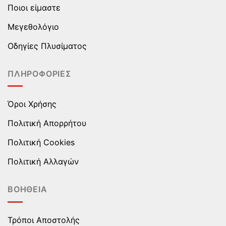
Ποιοι είμαστε
μπορούν
μπορούν
να
να
Μεγεθολόγιο
επιλεγούν
επιλεγούν
στη
στη
Οδηγίες Πλυσίματος
σελίδα
σελίδα
του
του
ΠΛΗΡΟΦΟΡΊΕΣ
προϊόντος
προϊόντος
Όροι Χρήσης
Πολιτική Απορρήτου
Πολιτική Cookies
Πολιτική Αλλαγών
ΒΟΉΘΕΙΑ
Τρόποι Αποστολής