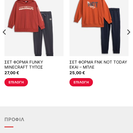
ΣΕΤ ΦΟΡΜΑ FUNKY
ΣΕΤ ΦΟΡΜΑ FNK NOT TODAY
MINECRAFT ΤΥΠΟΣ
ΕΚΑΙ – ΜΠΛΕ
27,00
€
25,00
€
ΕΠΙΛΟΓΉ
ΕΠΙΛΟΓΉ
Αυτό
Αυτό
το
το
προϊόν
προϊόν
έχει
έχει
πολλαπλές
πολλαπλές
ΠΡΟΦΊΛ
παραλλαγές.
παραλλαγές.
Οι
Οι
επιλογές
επιλογές