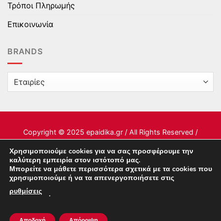
Τρόποι Πληρωμής
Επικοινωνία
BRANDS
Copyright © 2025 epaidika.gr / All Rights Reserved /
Supported by
Starten Development
Χρησιμοποιούμε cookies για να σας προσφέρουμε την
καλύτερη εμπειρία στον ιστότοπό μας.
Μπορείτε να μάθετε περισσότερα σχετικά με τα cookies που
This site uses cookies to offer you a better browsing
χρησιμοποιούμε ή να τα απενεργοποιήσετε στις
experience. By browsing this website, you agree to our
ρυθμίσεις
.
use of cookies.
Αποδοχή
Απόρριψη
ACCEPT