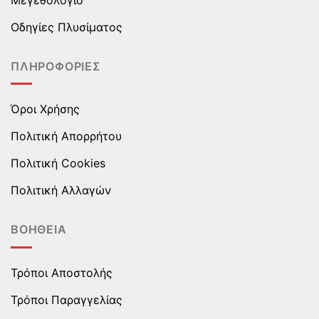
επιλεγούν
επιλεγούν
στη
στη
Οδηγίες Πλυσίματος
σελίδα
σελίδα
του
του
ΠΛΗΡΟΦΟΡΊΕΣ
προϊόντος
προϊόντος
Όροι Χρήσης
Πολιτική Απορρήτου
Πολιτική Cookies
Πολιτική Αλλαγών
ΒΟΉΘΕΙΑ
Τρόποι Αποστολής
Τρόποι Παραγγελίας