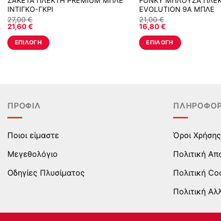
ΖΑΚΕΤΑ ΠΛΕΚΤΗ PREMIUM ΜΠΛΕ
FUNKY ΜΠΛΟΥΖΑ ΠΛΕ
ΙΝΤΙΓΚΟ-ΓΚΡΙ
EVOLUTION 9A ΜΠΛΕ
27,00
€
21,00
€
21,60
€
16,80
€
ΕΠΙΛΟΓΉ
ΕΠΙΛΟΓΉ
Αυτό
Αυτό
το
το
προϊόν
προϊόν
έχει
έχει
πολλαπλές
πολλαπλές
ΠΡΟΦΊΛ
ΠΛΗΡΟΦΟΡ
παραλλαγές.
παραλλαγές.
Οι
Οι
επιλογές
επιλογές
Ποιοι είμαστε
Όροι Χρήσης
μπορούν
μπορούν
Μεγεθολόγιο
Πολιτική Απ
να
να
επιλεγούν
επιλεγούν
Οδηγίες Πλυσίματος
Πολιτική Co
στη
στη
Πολιτική Αλ
σελίδα
σελίδα
του
του
προϊόντος
προϊόντος