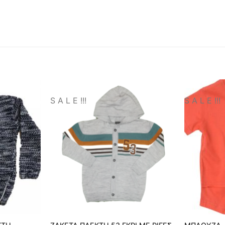
S A L E !!!
S A L E !!!