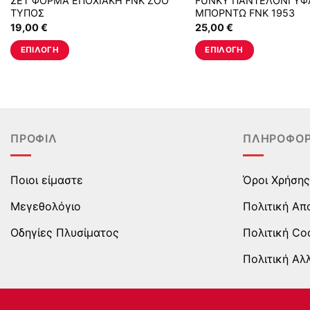
ΣΕΤ ΦΟΡΜΑ ΕΠΟΧΙΑΚΗ FNK ZOO
FUNKY ΠΑΝΤΕΛΟΝΙ Υ
ΤΥΠΟΣ
ΜΠΟΡΝΤΩ FNK 1953
19,00
€
25,00
€
ΕΠΙΛΟΓΉ
ΕΠΙΛΟΓΉ
Αυτό
Αυτό
το
το
προϊόν
προϊόν
έχει
έχει
πολλαπλές
πολλαπλές
ΠΡΟΦΊΛ
ΠΛΗΡΟΦΟΡ
παραλλαγές.
παραλλαγές.
Οι
Οι
επιλογές
επιλογές
Ποιοι είμαστε
Όροι Χρήσης
μπορούν
μπορούν
Μεγεθολόγιο
Πολιτική Απ
να
να
επιλεγούν
επιλεγούν
Οδηγίες Πλυσίματος
Πολιτική Co
στη
στη
Πολιτική Αλ
σελίδα
σελίδα
του
του
προϊόντος
προϊόντος