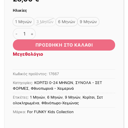
Ηλικίες
1 Μηνών
3 Μηνών
6 Μηνών
9 Μηνών
ΣΕΤ 4 ΤΕΜΑΧΙΩΝ FUNKY ΤΥΠΟΣ ποσότητα
ΠΡΟΣΘΉΚΗ ΣΤΟ ΚΑΛΆΘΙ
Μεγεθολόγιο
Κωδικός προϊόντος:
17667
Κατηγορίες:
ΚΟΡΙΤΣΙ 0-24 MΗΝΩΝ
,
ΣΥΝΟΛΑ - ΣΕΤ
ΦΟΡΜΕΣ
,
Φθινοπωρινά - Χειμερινά
Ετικέτες:
1 Μηνών
,
6 Μηνών
,
9 Μηνών
,
Κορίτσι
,
Σετ
ολοκληρωμένα
,
Φθινόπωρο-Χειμώνας
Μάρκα:
For FUNKY Kids Collection