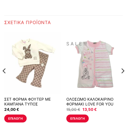
ΣΧΕΤΙΚΆ ΠΡΟΪΌΝΤΑ
S A L E !!!
ΣΕΤ ΦΟΡΜΑ ΦΟΥΤΕΡ ΜΕ
ΟΛΟΣΩΜΟ ΚΑΛΟΚΑΙΡΙΝΟ
ΚΑΜΠΑΝΑ ΤΥΠΟΣ
ΦΟΡΜΑΚΙ LOVE FOR YOU
ΛΕΥΚΟ-ΡΟΖ
Original
Η
24,00
€
15,00
€
13,50
€
price
τρέχουσα
was:
τιμή
ΕΠΙΛΟΓΉ
ΕΠΙΛΟΓΉ
15,00 €.
είναι:
13,50 €.
Αυτό
Αυτό