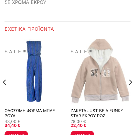
ΣΕ ΧΡΩΜΑ ΕΚΡΟΥ
ΣΧΕΤΙΚΆ ΠΡΟΪΌΝΤΑ
S A L E !!!
S A L E !!!
ΟΛΟΣΩΜΗ ΦΟΡΜΑ ΜΠΛΕ
ΖΑΚΕΤΑ JUST BE A FUNKY
ΡΟΥΑ
STAR ΕΚΡΟΥ ΡΟΖ
43,00
€
28,00
€
34,40
€
22,40
€
ΕΠΙΛΟΓΉ
ΕΠΙΛΟΓΉ