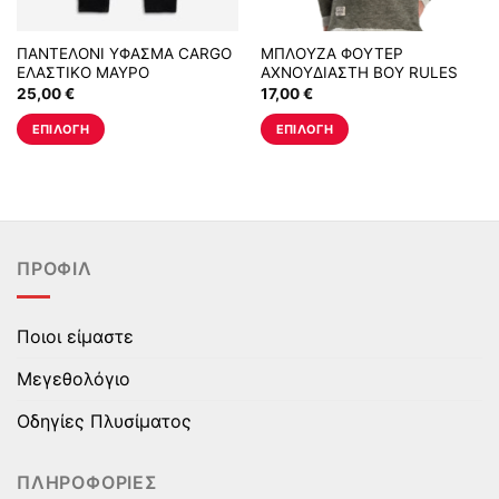
ΠΑΝΤΕΛΟΝΙ ΥΦΑΣΜΑ CARGO
ΜΠΛΟΥΖΑ ΦΟΥΤΕΡ
ΕΛΑΣΤΙΚΟ ΜΑΥΡΟ
ΑΧΝΟΥΔΙΑΣΤΗ BOY RULES
ΧΑΚΙ
25,00
€
17,00
€
ΕΠΙΛΟΓΉ
ΕΠΙΛΟΓΉ
Αυτό
Αυτό
το
το
προϊόν
προϊόν
έχει
έχει
πολλαπλές
πολλαπλές
ΠΡΟΦΊΛ
παραλλαγές.
παραλλαγές.
Οι
Οι
επιλογές
επιλογές
Ποιοι είμαστε
μπορούν
μπορούν
να
να
Μεγεθολόγιο
επιλεγούν
επιλεγούν
στη
στη
Οδηγίες Πλυσίματος
σελίδα
σελίδα
του
του
ΠΛΗΡΟΦΟΡΊΕΣ
προϊόντος
προϊόντος