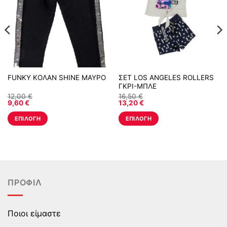
FUNKY ΚΟΛΑΝ SHINE ΜΑΥΡΟ
ΣΕΤ LOS ANGELES ROLLERS
ΓΚΡΙ-ΜΠΛΕ
12,00
€
16,50
€
9,60
€
13,20
€
ΕΠΙΛΟΓΉ
ΕΠΙΛΟΓΉ
Αυτό
Αυτό
το
το
προϊόν
προϊόν
έχει
έχει
πολλαπλές
πολλαπλές
ΠΡΟΦΊΛ
παραλλαγές.
παραλλαγές.
Οι
Οι
επιλογές
επιλογές
Ποιοι είμαστε
μπορούν
μπορούν
να
να