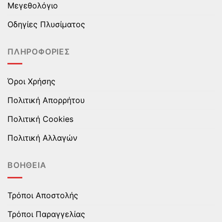
Μεγεθολόγιο
επιλεγούν
επιλεγούν
στη
στη
Οδηγίες Πλυσίματος
σελίδα
σελίδα
του
του
ΠΛΗΡΟΦΟΡΊΕΣ
προϊόντος
προϊόντος
Όροι Χρήσης
Πολιτική Απορρήτου
Πολιτική Cookies
Πολιτική Αλλαγών
ΒΟΉΘΕΙΑ
Τρόποι Αποστολής
Τρόποι Παραγγελίας