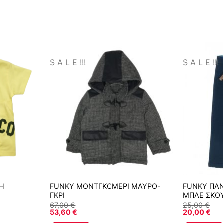
S A L E !!!
S A L E !!!
Η
FUNKY ΜΟΝΤΓΚΟΜΕΡΙ ΜΑΥΡΟ-
FUNKY ΠΑ
ΓΚΡΙ
ΜΠΛΕ ΣΚΟ
67,00
€
25,00
€
53,60
€
20,00
€