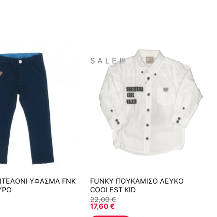
S A L E !!!
ΝΤΕΛΟΝΙ ΥΦΑΣΜΑ FNK
FUNKY ΠΟΥΚΑΜΙΣΟ ΛΕΥΚΟ
ΥΡΟ
COOLEST KID
22,00
€
17,60
€