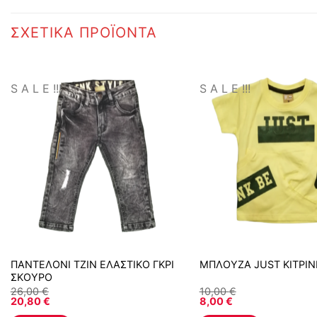
ΣΧΕΤΙΚΆ ΠΡΟΪΌΝΤΑ
S A L E !!!
S A L E !!!
ΠΑΝΤΕΛΟΝΙ ΤΖΙΝ ΕΛΑΣΤΙΚΟ ΓΚΡΙ
ΜΠΛΟΥΖΑ JUST ΚΙΤΡΙΝ
ΣΚΟΥΡΟ
26,00
€
10,00
€
20,80
€
8,00
€