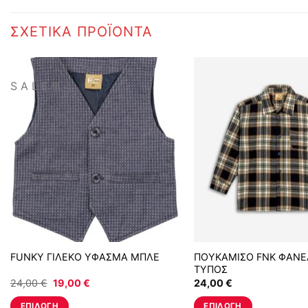
ΣΧΕΤΙΚΆ ΠΡΟΪΌΝΤΑ
S A L E !!!
FUNKY ΓΙΛΕΚΟ ΥΦΑΣΜΑ ΜΠΛΕ
ΠΟΥΚΑΜΙΣΟ FNK ΦΑΝΕ
ΤΥΠΟΣ
Original
Η
24,00
€
19,00
€
24,00
€
price
τρέχουσα
was:
τιμή
ΕΠΙΛΟΓΉ
ΕΠΙΛΟΓΉ